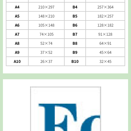
A4
210×297
B4
257×364
A5
148×210
B5
182×257
A6
105×148
B6
128×182
A7
74×105
B7
91×128
A8
52×74
B8
64×91
A9
37×52
B9
45×64
A10
26×37
B10
32×45