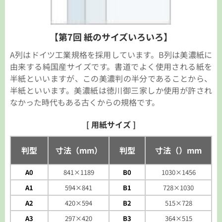
【第7回 紙のサイズいろいろ】
A列はドイツ工業規格を採用しています。B列は美濃紙に
由来する純国産サイズです。書道でよく使用される紙を
半紙といいますが、この美濃判の半分であることから、
半紙といいます。美濃紙は徳川御三家しか使用が許され
なかった時代もある古くからの規格です。
[ 用紙サイズ ]
判型
寸法（mm）
判型
寸法（）mm
A0
841×1189
B0
1030×1456
A1
594×841
B1
728×1030
A2
420×594
B2
515×728
A3
297×420
B3
364×515