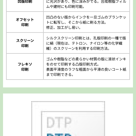
凹版印刷
に光沢があり、色に深みがでる。
合成樹脂フィル
ムや建材にも印刷可能。
凹凸のない版からインクを一旦ゴムのブランケッ
オフセット
トに転写し、そこから紙に刷る方法。
印刷
修正、加工がし易い。
シルクスクリーン印刷とは、孔版印刷の一種で版
スクリーン
に絹（現在は、テトロン、ナイロン等の化学繊
印刷
維）のスクリーンを利用する印刷方法。
ゴムや樹脂などの柔らかい材質の版に液状インキ
フレキソ
をのせて印刷する凸版印刷方式。
印刷
表面平滑度のラフな粗面から平滑の良いコート紙
まで印刷できる。