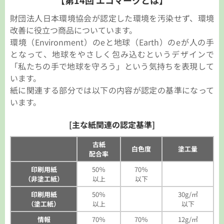
【第14回 エコマークとは】
財団法人日本環境協会が認定した環境を汚染せず、環境
改善に役立つ商品についています。
環境（Environment）のeと地球（Earth）のeが人の手
となって、地球をやさしく包み込むというデザインで
「私たちの手で地球を守ろう」という気持ちを表現して
います。
紙に関連する部分では以下の内容が認定の基準になって
います。
[主な紙関連の認定基準]
古紙
白色度
塗工量
配合率
印刷用紙
50％
70％
（非塗工紙）
以上
以下
印刷用紙
50％
30g/㎡
（塗工紙）
以上
以下
情報
70％
70％
12g/㎡